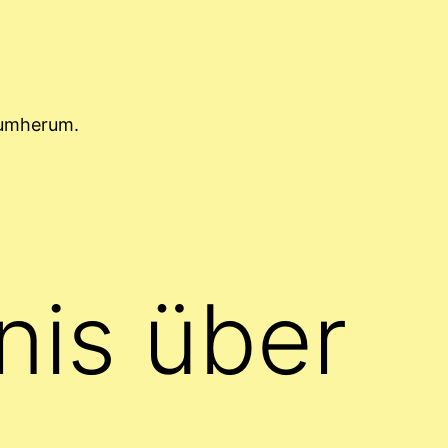
rumherum.
nis über