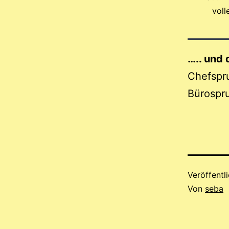
voll
….. und
Chefspru
Bürospr
Veröffentl
Von
seba