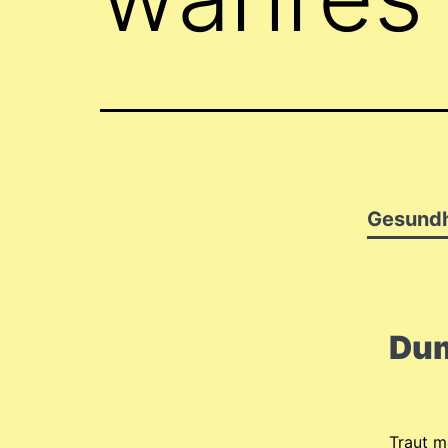
Gesundh
Dum
Traut m