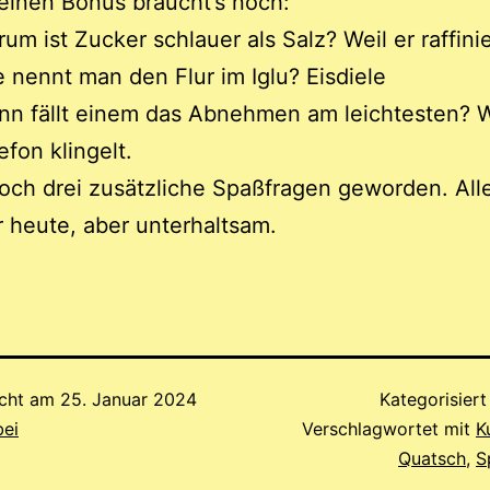
inen Bonus braucht’s noch:
um ist Zucker schlauer als Salz? Weil er raffinier
 nennt man den Flur im Iglu? Eisdiele
nn fällt einem das Abnehmen am leichtesten? 
efon klingelt.
och drei zusätzliche Spaßfragen geworden. All
r heute, aber unterhaltsam.
icht am
25. Januar 2024
Kategorisiert
bei
Verschlagwortet mit
K
Quatsch
,
S