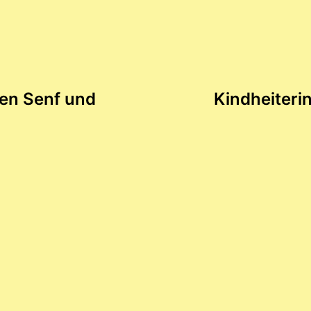
tion
en Senf und
Kindheiteri