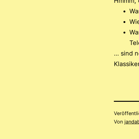
Hmmm, e
War
Wie
Wa
Tel
… sind n
Klassike
Veröffentl
Von
janda