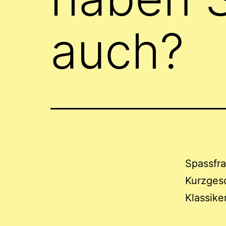
auch?
Spassfra
Kurzgesc
Klassike