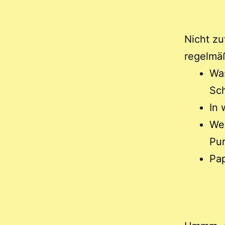
Nicht zu
regelmäß
Wa
Sc
In 
Wel
Pu
Pap