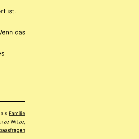
t ist.
Wenn das
es
 als
Familie
urze Witze
,
passfragen