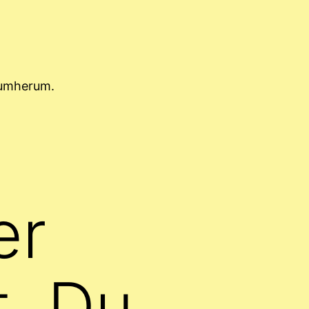
rumherum.
er
. Du