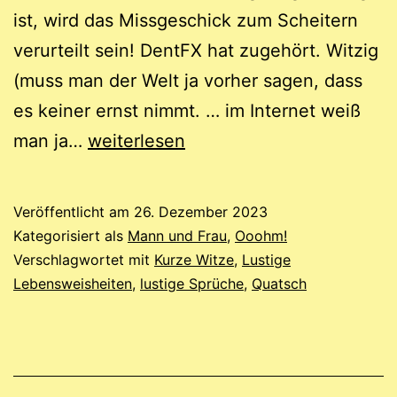
ist, wird das Missgeschick zum Scheitern
verurteilt sein! DentFX hat zugehört. Witzig
(muss man der Welt ja vorher sagen, dass
es keiner ernst nimmt. … im Internet weiß
Dieses
man ja…
weiterlesen
Jahr
schnell
Veröffentlicht am
26. Dezember 2023
noch
Kategorisiert als
Mann und Frau
,
Ooohm!
ein
Verschlagwortet mit
Kurze Witze
,
Lustige
Lebensweisheiten
,
lustige Sprüche
,
Quatsch
paar
lustige
Sprüche,
komische