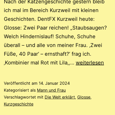
Nach der Katzengeschichte gestern bleib
ich mal im Bereich Kurzweil mit kleinen
Geschichten. DentFX Kurzweil heute:
Glosse: Zwei Paar reichen! „Staubsaugen?
Welch Hindernislauf! Schuhe, Schuhe
überall – und alle von meiner Frau. ‚Zwei
Füße, 40 Paar‘ – ernsthaft?‘ frag ich.
Mann
‚Kombinier mal Rot mit Lila‚,…
weiterlesen
–
Frau:
Veröffentlicht am
14. Januar 2024
Schuhgeschäft
Kategorisiert als
Mann und Frau
vs
Verschlagwortet mit
Die Welt erklärt
,
Glosse
,
Kurzgeschichte
Baumarkt