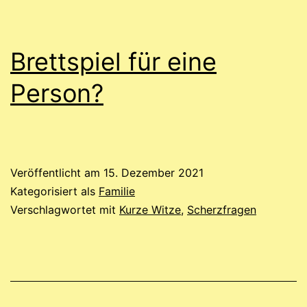
Lebensweisheiten
und
Brettspiel für eine
andere
witzige
Person?
Sachen.
Veröffentlicht am
15. Dezember 2021
Kategorisiert als
Familie
Verschlagwortet mit
Kurze Witze
,
Scherzfragen