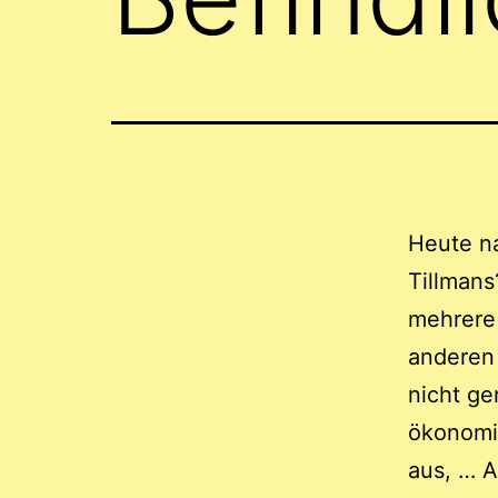
Heute n
Tillman
mehrere
anderen 
nicht ge
ökonomi
aus, … A