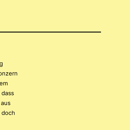
g
onzern
nem
, dass
 aus
n doch