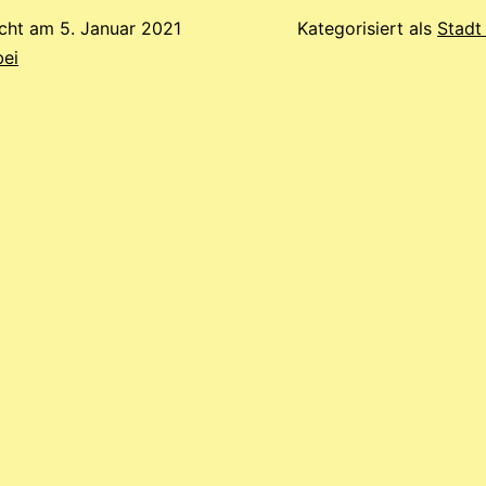
icht am
5. Januar 2021
Kategorisiert als
Stadt
bei
tion