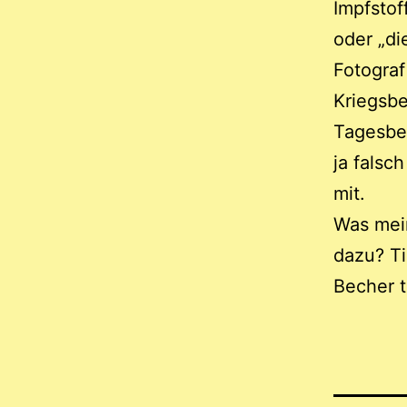
Impfstof
oder „di
Fotograf
Kriegsbe
Tagesbef
ja falsc
mit.
Was mein
dazu? Ti
Becher to