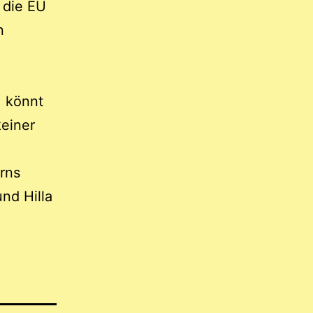
 die EU
n
, könnt
keiner
rns
nd Hilla