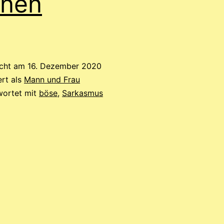
nnen
icht am
16. Dezember 2020
ert als
Mann und Frau
wortet mit
böse
,
Sarkasmus