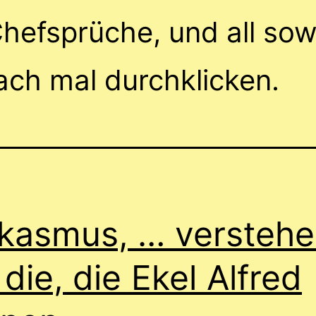
efsprüche, und all sowa
fach mal durchklicken.
kasmus, … versteh
 die, die Ekel Alfred